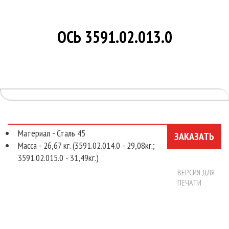
О КОМПАНИИ
НОВОСТИ
ОСЬ 3591.02.013.0
КОНТАКТЫ
Материал - Сталь 45
ЗАКАЗАТЬ
Масса - 26,67 кг. (3591.02.014.0 - 29,08кг.;
3591.02.015.0 - 31,49кг.)
ВЕРСИЯ ДЛЯ
ПЕЧАТИ