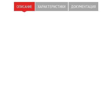
ОПИСАНИЕ
ХАРАКТЕРИСТИКИ
ДОКУМЕНТАЦИЯ
У ВАС ЕСТЬ ВОПРОСЫ? БУДЕМ
РАДЫ ПОМОЧЬ!
Заполните и отправьте форму