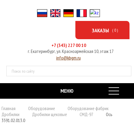
ЗАКАЗЫ
( 0 )
+7 (343) 227 00 10
г. Екатеринбург, ул. Красноармейская 10, этаж 17
info@kbgm.ru
МЕНЮ
ГЛАВНАЯ
Главная
Оборудование
Оборудование фабрик
Дробилки
Дробилки щековые
СМД-97
Ось
ОБОРУДОВАНИЕ
3591.02.013.0
УСЛУГИ