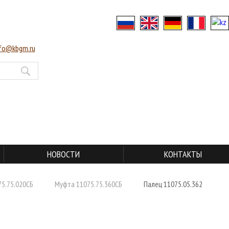
nfo@kbgm.ru
НОВОСТИ
КОНТАКТЫ
75.75.020СБ
Муфта 11075.75.360СБ
Палец 11075.05.362