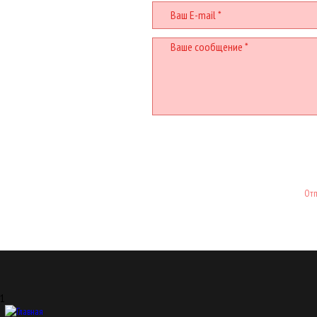
Отп
1